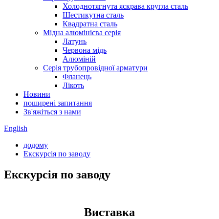
Холоднотягнута яскрава кругла сталь
Шестикутна сталь
Квадратна сталь
Мідна алюмінієва серія
Латунь
Червона мідь
Алюміній
Серія трубопровідної арматури
Фланець
Лікоть
Новини
поширені запитання
Зв'яжіться з нами
English
додому
Екскурсія по заводу
Екскурсія по заводу
Виставка