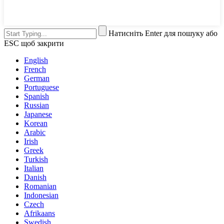
Натисніть Enter для пошуку або
ESC щоб закрити
English
French
German
Portuguese
Spanish
Russian
Japanese
Korean
Arabic
Irish
Greek
Turkish
Italian
Danish
Romanian
Indonesian
Czech
Afrikaans
Swedish