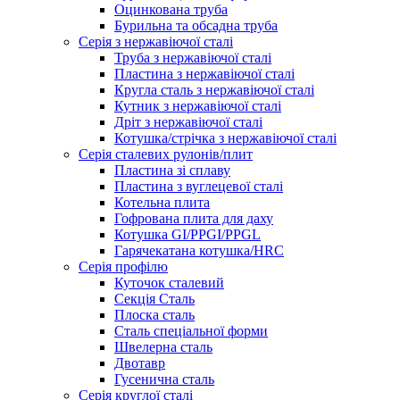
Оцинкована труба
Бурильна та обсадна труба
Серія з нержавіючої сталі
Труба з нержавіючої сталі
Пластина з нержавіючої сталі
Кругла сталь з нержавіючої сталі
Кутник з нержавіючої сталі
Дріт з нержавіючої сталі
Котушка/стрічка з нержавіючої сталі
Серія сталевих рулонів/плит
Пластина зі сплаву
Пластина з вуглецевої сталі
Котельна плита
Гофрована плита для даху
Котушка GI/PPGI/PPGL
Гарячекатана котушка/HRC
Серія профілю
Куточок сталевий
Секція Сталь
Плоска сталь
Сталь спеціальної форми
Швелерна сталь
Двотавр
Гусенична сталь
Серія круглої сталі