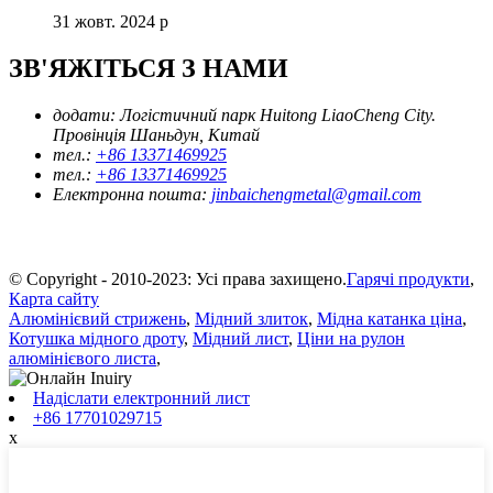
31 жовт. 2024 р
ЗВ'ЯЖІТЬСЯ З НАМИ
додати:
Логістичний парк Huitong LiaoCheng City.
Провінція Шаньдун, Китай
тел.:
+86 13371469925
тел.:
+86 13371469925
Електронна пошта:
jinbaichengmetal@gmail.com
© Copyright - 2010-2023: Усі права захищено.
Гарячі продукти
,
Карта сайту
Алюмінієвий стрижень
,
Мідний злиток
,
Мідна катанка ціна
,
Котушка мідного дроту
,
Мідний лист
,
Ціни на рулон
алюмінієвого листа
,
Надіслати електронний лист
+86 17701029715
x