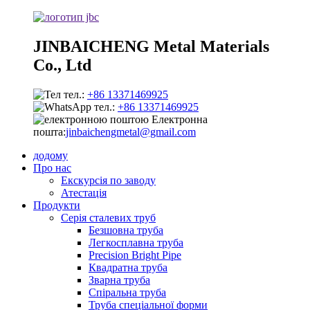
JINBAICHENG Metal Materials
Co., Ltd
тел.:
+86 13371469925
тел.:
+86 13371469925
Електронна
пошта:
jinbaichengmetal@gmail.com
додому
Про нас
Екскурсія по заводу
Атестація
Продукти
Серія сталевих труб
Безшовна труба
Легкосплавна труба
Precision Bright Pipe
Квадратна труба
Зварна труба
Спіральна труба
Труба спеціальної форми